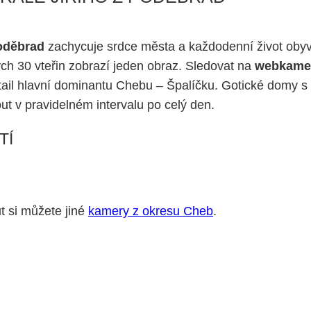
oděbrad
zachycuje srdce města a každodenní život obyv
ch 30 vteřin zobrazí jeden obraz. Sledovat na
webkameř
 detail hlavní dominantu Chebu – Špalíčku. Gotické domy 
t v pravidelném intervalu po celý den.
TÍ
t si můžete jiné
kamery z okresu Cheb
.