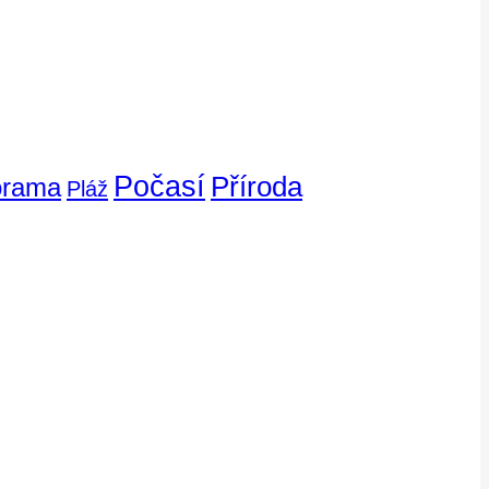
Počasí
Příroda
orama
Pláž