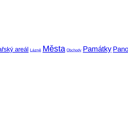
Města
Památky
Pan
ařský areál
Lázně
Obchody