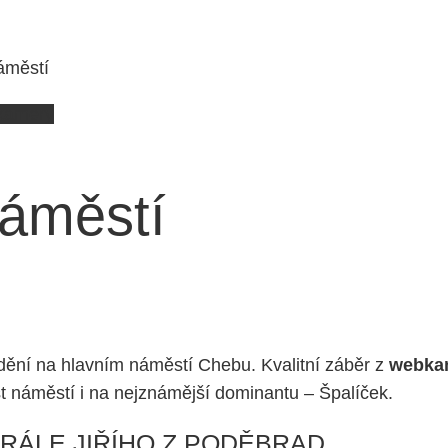
áměstí
 kamery
áměstí
 dění na hlavním náměstí Chebu. Kvalitní záběr z
webkam
st náměstí i na nejznámější dominantu – Špalíček.
KRÁLE JIŘÍHO Z PODĚBRAD