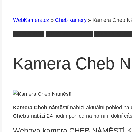
WebKamera.cz
»
Cheb kamery
»
Kamera Cheb N
Cheb kamery
Karlovarsko kamery
Slavkovský les
Kamera Cheb N
Kamera Cheb náměstí
nabízí aktuální pohled na
Chebu
nabízí 24 hodin pohled na horní i dolní čá
Webová kamera CHEB NÁMĚSTÍ 