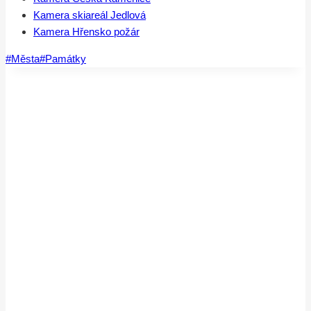
Kamera skiareál Jedlová
Kamera Hřensko požár
Štítky
#
Města
#
Památky
příspěvků: