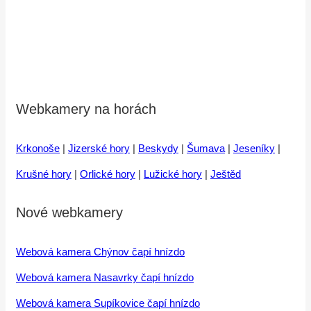
Webkamery na horách
Krkonoše
|
Jizerské hory
|
Beskydy
|
Šumava
|
Jeseníky
|
Krušné hory
|
Orlické hory
|
Lužické hory
|
Ještěd
Nové webkamery
Webová kamera Chýnov čapí hnízdo
Webová kamera Nasavrky čapí hnízdo
Webová kamera Supíkovice čapí hnízdo