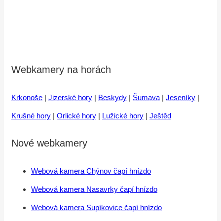
Webkamery na horách
Krkonoše
|
Jizerské hory
|
Beskydy
|
Šumava
|
Jeseníky
|
Krušné hory
|
Orlické hory
|
Lužické hory
|
Ještěd
Nové webkamery
Webová kamera Chýnov čapí hnízdo
Webová kamera Nasavrky čapí hnízdo
Webová kamera Supíkovice čapí hnízdo