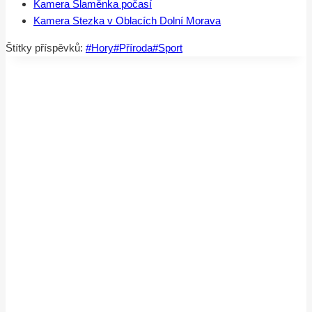
Kamera Slaměnka počasí
Kamera Stezka v Oblacích Dolní Morava
Štítky příspěvků:
#
Hory
#
Příroda
#
Sport