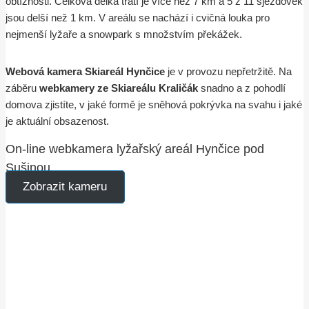
obtížnosti. Celková délka tratí je více něž 7 km a 5 z 11 sjezdovek
jsou delší než 1 km. V areálu se nachází i cvičná louka pro
nejmenší lyžaře a snowpark s množstvím překážek.
Webová kamera Skiareál Hynčice
je v provozu nepřetržitě. Na
záběru
webkamery ze Skiareálu Kraličák
snadno a z pohodlí
domova zjistíte, v jaké formě je sněhová pokrývka na svahu i jaké
je aktuální obsazenost.
On-line webkamera lyžařský areál Hynčice pod
Sušinou
Zobrazit kameru