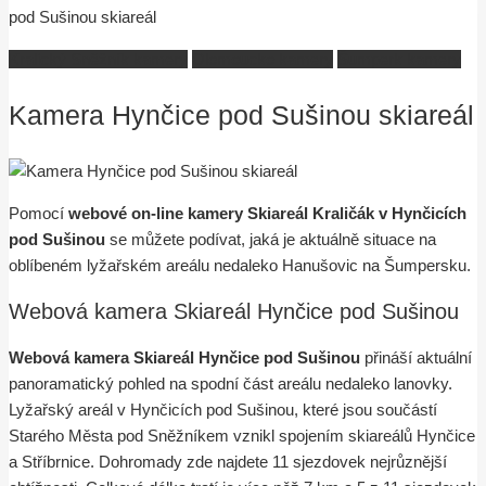
pod Sušinou skiareál
Kralický Sněžník kamery
Olomoucko kamery
Šumperk kamery
Kamera Hynčice pod Sušinou skiareál
Pomocí
webové on-line kamery Skiareál Kraličák v Hynčicích
pod Sušinou
se můžete podívat, jaká je aktuálně situace na
oblíbeném lyžařském areálu nedaleko Hanušovic na Šumpersku.
Webová kamera Skiareál Hynčice pod Sušinou
Webová kamera Skiareál Hynčice pod Sušinou
přináší aktuální
panoramatický pohled na spodní část areálu nedaleko lanovky.
Lyžařský areál v Hynčicích pod Sušinou, které jsou součástí
Starého Města pod Sněžníkem vznikl spojením skiareálů Hynčice
a Stříbrnice. Dohromady zde najdete 11 sjezdovek nejrůznější