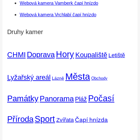
Webová kamera Vamberk čapí hnízdo
Webová kamera Vrchlabí čapí hnízdo
Druhy kamer
Hory
Doprava
CHMI
Koupaliště
Letiště
Města
Lyžařský areál
Lázně
Obchody
Počasí
Památky
Panorama
Pláž
Příroda
Sport
Čapí hnízda
Zvířata