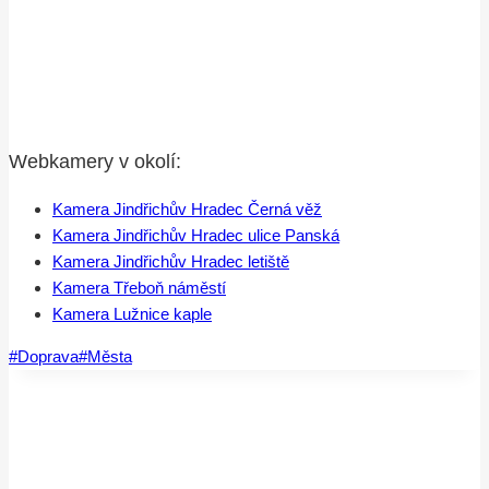
Webkamery v okolí:
Kamera Jindřichův Hradec Černá věž
Kamera Jindřichův Hradec ulice Panská
Kamera Jindřichův Hradec letiště
Kamera Třeboň náměstí
Kamera Lužnice kaple
Štítky
#
Doprava
#
Města
příspěvků: