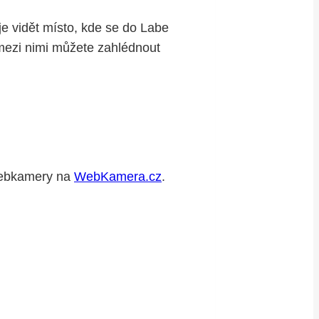
je vidět místo, kde se do Labe
mezi nimi můžete zahlédnout
 webkamery na
WebKamera.cz
.