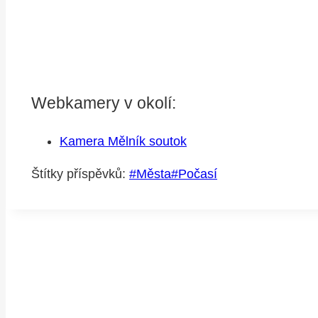
Webkamery v okolí:
Kamera Mělník soutok
Štítky příspěvků:
#
Města
#
Počasí