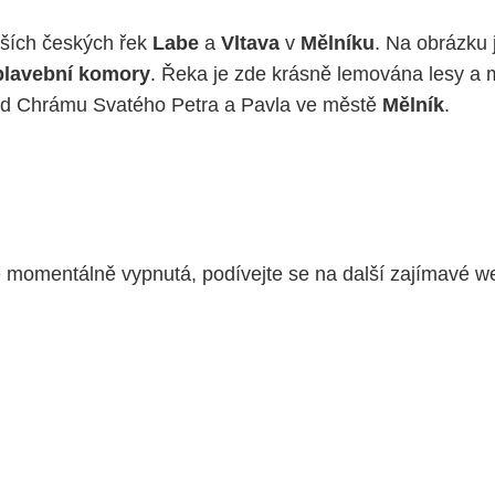
jších českých řek
Labe
a
Vltava
v
Mělníku
. Na obrázku 
plavební komory
. Řeka je zde krásně lemována lesy a 
e od Chrámu Svatého Petra a Pavla ve městě
Mělník
.
e momentálně vypnutá, podívejte se na další zajímavé