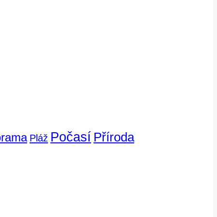
Počasí
Příroda
orama
Pláž