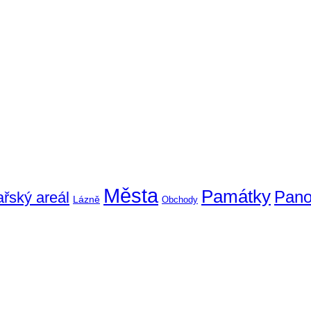
Města
Památky
Pan
ařský areál
Lázně
Obchody