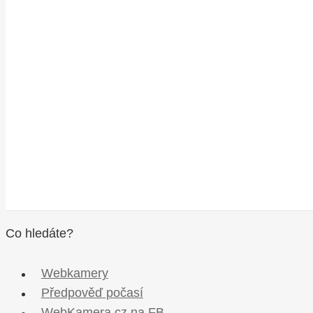
Co hledáte?
Webkamery
Předpověď počasí
WebKamera.cz na FB