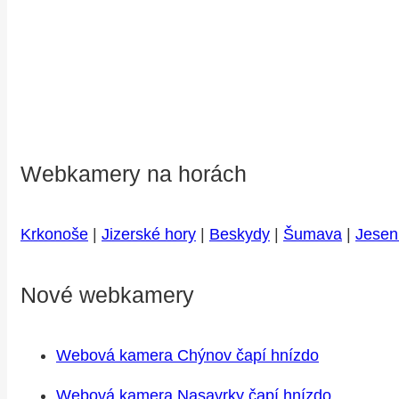
Webkamery na horách
Krkonoše
|
Jizerské hory
|
Beskydy
|
Šumava
|
Jesen
Nové webkamery
Webová kamera Chýnov čapí hnízdo
Webová kamera Nasavrky čapí hnízdo