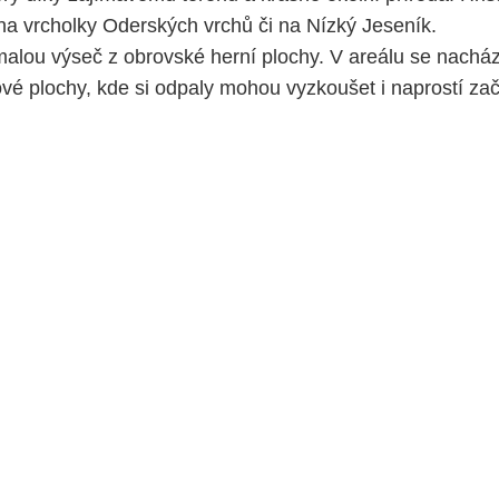
t na vrcholky Oderských vrchů či na Nízký Jeseník.
alou výseč z obrovské herní plochy. V areálu se nacház
kové plochy, kde si odpaly mohou vyzkoušet i naprostí zač