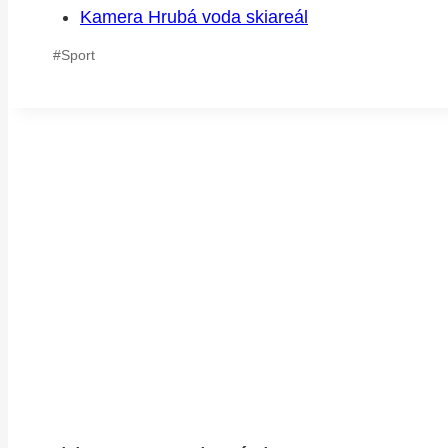
Kamera Hrubá voda skiareál
Štítky
#
Sport
příspěvků: