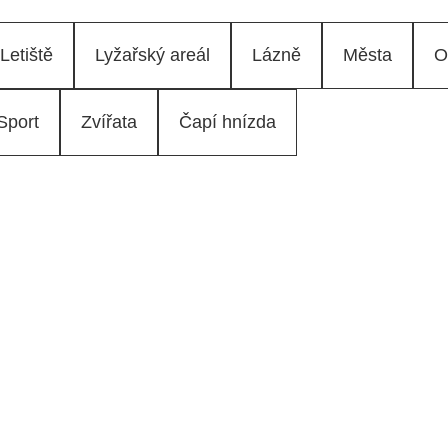
Letiště
Lyžařský areál
Lázně
Města
O
Sport
Zvířata
Čapí hnízda