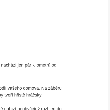
 nachází jen pár kilometrů od
hodlí vašeho domova. Na záběru
y tvoří hřistě hráčsky
ště nabízí neobyčejný rozhled do