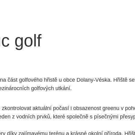
 golf
na část golfového hřistě u obce Dolany-Véska. Hřiště se
zinárocních golfových utkání.
zkontrolovat aktuální počasí i obsazenost greenu v po
eden z vodních prvků, které společně s písečnými přesyp
éry díky zajímavému terénu a krásné okolní příroda. Hři