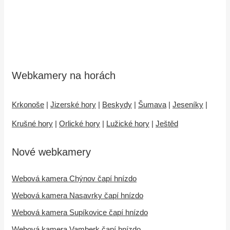
Webkamery na horách
Krkonoše
|
Jizerské hory
|
Beskydy
|
Šumava
|
Jeseníky
|
Krušné hory
|
Orlické hory
|
Lužické hory
|
Ještěd
Nové webkamery
Webová kamera Chýnov čapí hnízdo
Webová kamera Nasavrky čapí hnízdo
Webová kamera Supíkovice čapí hnízdo
Webová kamera Vamberk čapí hnízdo