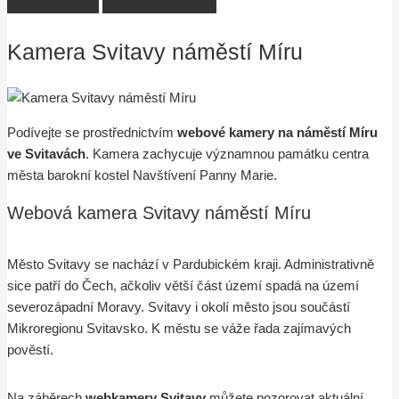
Svitavy kamery
Pardubicko kamery
Kamera Svitavy náměstí Míru
Podívejte se prostřednictvím
webové kamery na náměstí Míru
ve Svitavách
. Kamera zachycuje významnou památku centra
města barokní kostel Navštívení Panny Marie.
Webová kamera Svitavy náměstí Míru
Město Svitavy se nachází v Pardubickém kraji. Administrativně
sice patří do Čech, ačkoliv větší část území spadá na území
severozápadní Moravy. Svitavy i okolí město jsou součástí
Mikroregionu Svitavsko. K městu se váže řada zajímavých
pověstí.
Na záběrech
webkamery Svitavy
můžete pozorovat aktuální