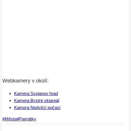
Webkamery v okolí:
Kamera Svojanov hrad
Kamera Bystré skiareál
Kamera Nedvězí počasí
Štítky
#
Města
#
Památky
příspěvků: