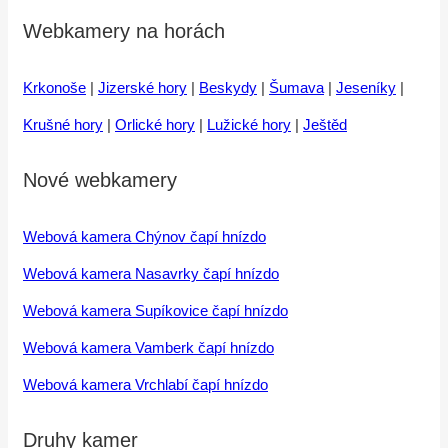
Webkamery na horách
Krkonoše
|
Jizerské hory
|
Beskydy
|
Šumava
|
Jeseníky
|
Krušné hory
|
Orlické hory
|
Lužické hory
|
Ještěd
Nové webkamery
Webová kamera Chýnov čapí hnízdo
Webová kamera Nasavrky čapí hnízdo
Webová kamera Supíkovice čapí hnízdo
Webová kamera Vamberk čapí hnízdo
Webová kamera Vrchlabí čapí hnízdo
Druhy kamer