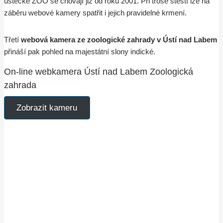
ústecké ZOO se chovají již od roku 2001. Při troše štěstí lze na
záběru webové kamery spatřit i jejich pravidelné krmení.
Třetí
webová kamera ze zoologické zahrady v Ústí nad Labem
přináší pak pohled na majestátní slony indické.
On-line webkamera Ústí nad Labem Zoologická
zahrada
Zobrazit kameru