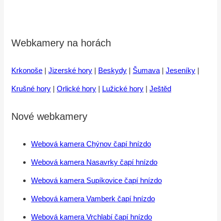
Webkamery na horách
Krkonoše
|
Jizerské hory
|
Beskydy
|
Šumava
|
Jeseníky
|
Krušné hory
|
Orlické hory
|
Lužické hory
|
Ještěd
Nové webkamery
Webová kamera Chýnov čapí hnízdo
Webová kamera Nasavrky čapí hnízdo
Webová kamera Supíkovice čapí hnízdo
Webová kamera Vamberk čapí hnízdo
Webová kamera Vrchlabí čapí hnízdo