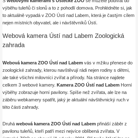
S
webovými kamerami s Ústecké ZOO
se můžete podívat do
výběhu tuleňů či slonů a to z pohodlí domova. Prohlédněte si, jak
to aktuálně vypadá v ZOO Ústí nad Labem, která je častým cílem
nejen místních obyvatel, ale i návštěvníků Ústí.
Webová kamera Ústí nad Labem Zoologická
zahrada
Webová kamera ZOO Ústí nad Labem
vás v mžiku přenese do
zoologické zahrady, kterou navštěvují rádi nejen rodiny s dětmi,
ale také všichni milovníci zvířat a přírody. Na stránce najdete
celkem 3 webové kamery.
Kamera ZOO Ústí nad Labem
Horní
výběhy zobrazuje horní pavilony. Spíše než zvířata, ale lze na
záběru webkamery spatřit, jaký je aktuální návštěvnický ruch v
této části zahrady.
Druhá
webová kamera ZOO Ústí nad Labem
přináší záběr z
pavilonu tuleňů, kteří patří mezi nejvíce oblíbená zvířata. V