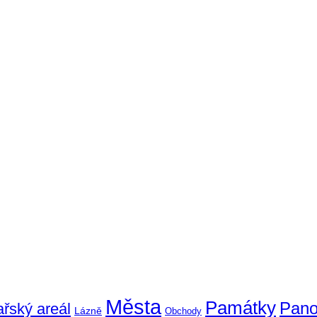
Města
Památky
Pan
ařský areál
Lázně
Obchody