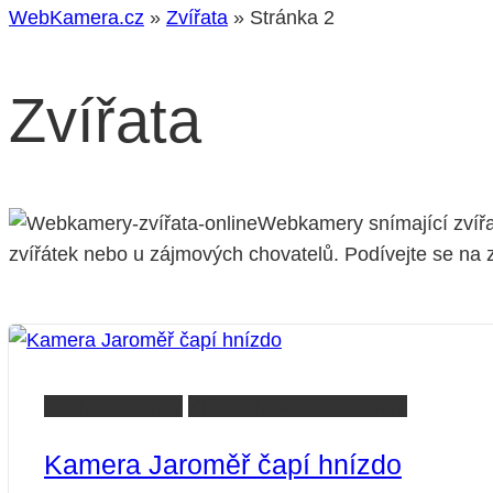
WebKamera.cz
»
Zvířata
»
Stránka 2
Zvířata
Webkamery snímající zvířa
zvířátek nebo u zájmových chovatelů. Podívejte se na 
Náchod kamery
Královehradecké kamery
Kamera Jaroměř čapí hnízdo