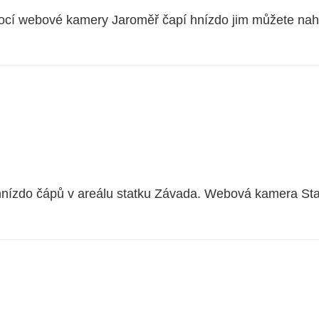
omocí webové kamery Jaroměř čapí hnízdo jim můžete n
nízdo čápů v areálu statku Závada. Webová kamera St