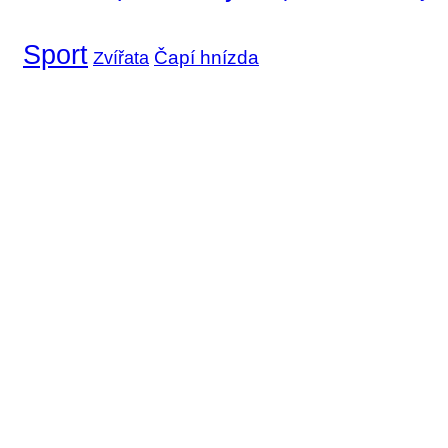
Sport
Čapí hnízda
Zvířata