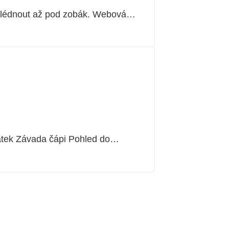
ahlédnout až pod zobák. Webová…
atek Závada čápi Pohled do…