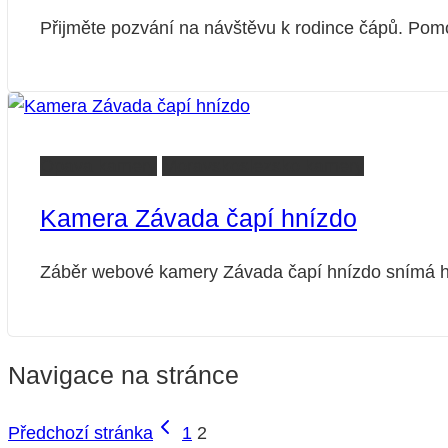
Přijměte pozvání na návštěvu k rodince čápů. P
Opava kamery
Moravskoslezsko kamery
Kamera Závada čapí hnízdo
Záběr webové kamery Závada čapí hnízdo snímá h
Navigace na stránce
Předchozí stránka
1
2