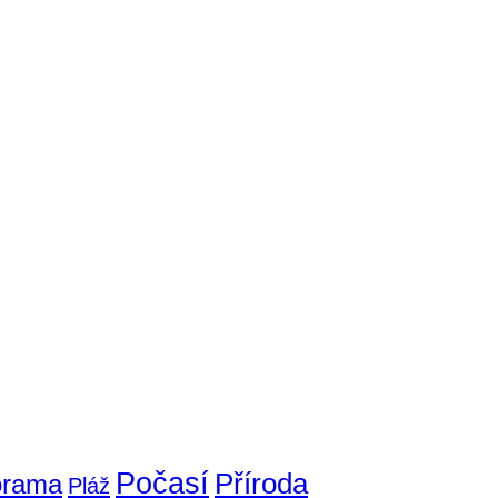
Počasí
Příroda
orama
Pláž