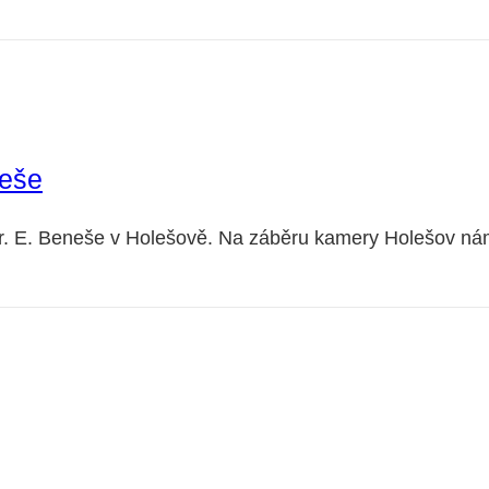
neše
. E. Beneše v Holešově. Na záběru kamery Holešov námě