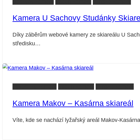
Beskydy kamery
Vsetín kamery
Zlínsko kamery
Kamera U Sachovy Studánky Skiare
Díky záběrům webové kamery ze skiareálu U Sachov
středisku…
Javorníky kamery
Vsetín kamery
Zlínsko kamery
Kamera Makov – Kasárna skiareál
Víte, kde se nachází lyžařský areál Makov-Kasárna