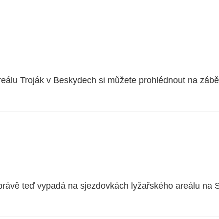
m areálu Troják v Beskydech si můžete prohlédnout na z
právě teď vypadá na sjezdovkách lyžařského areálu na S