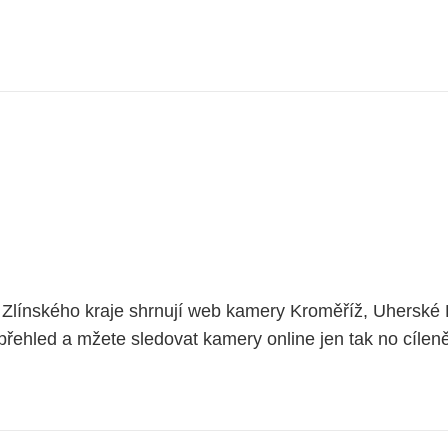
línského kraje shrnují web kamery Kroměříž, Uherské H
řehled a mžete sledovat kamery online jen tak no cíleně 