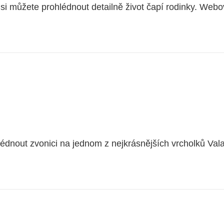
i můžete prohlédnout detailně život čapí rodinky. Web
dnout zvonici na jednom z nejkrásnějších vrcholků Valaš