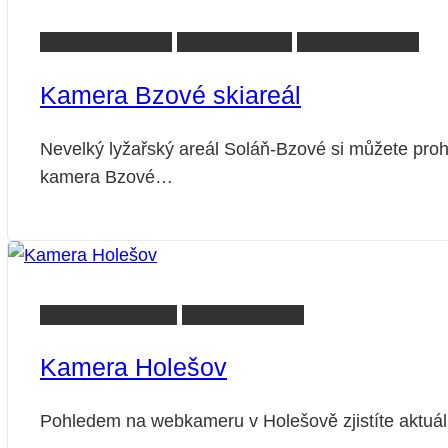
Beskydy kamery
Vsetín kamery
Zlínsko kamery
Kamera Bzové skiareál
Nevelký lyžařský areál Soláň-Bzové si můžete pro
kamera Bzové…
Kroměříž kamery
Zlínsko kamery
Kamera Holešov
Pohledem na webkameru v Holešově zjistíte aktuální