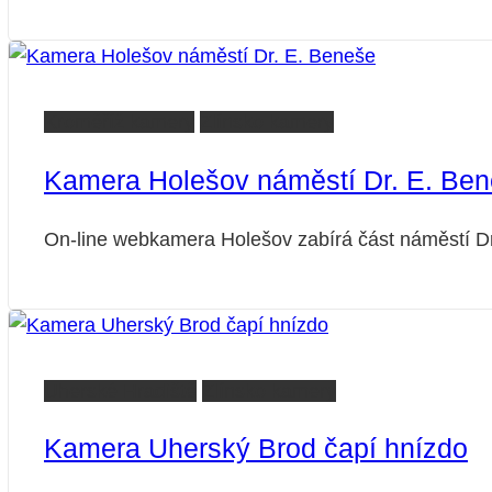
Kroměříž kamery
Zlínsko kamery
Kamera Holešov náměstí Dr. E. Be
On-line webkamera Holešov zabírá část náměstí Dr
Uherské Hradiště
Zlínsko kamery
Kamera Uherský Brod čapí hnízdo