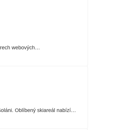
áběrech webových…
oláni. Oblíbený skiareál nabízí…