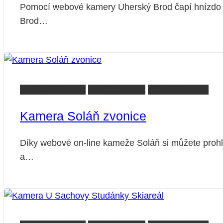
Pomocí webové kamery Uherský Brod čapí hnízdo s
Brod…
Beskydy kamery
Vsetín kamery
Zlínsko kamery
Kamera Soláň zvonice
Díky webové on-line kameže Soláň si můžete prohlé
a…