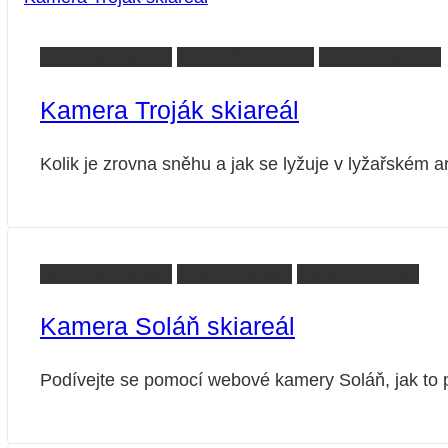
Beskydy kamery
Kroměříž kamery
Zlínsko kamery
Kamera Troják skiareál
Kolik je zrovna sněhu a jak se lyžuje v lyžařské
Beskydy kamery
Vsetín kamery
Zlínsko kamery
Kamera Soláň skiareál
Podívejte se pomocí webové kamery Soláň, jak to 