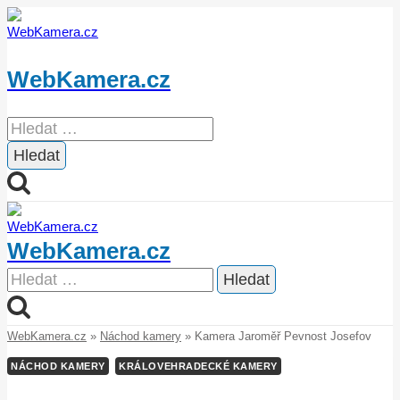
Přeskočit
na
obsah
WebKamera.cz
Vyhledávání
WebKamera.cz
Vyhledávání
WebKamera.cz
»
Náchod kamery
»
Kamera Jaroměř Pevnost Josefov
NÁCHOD KAMERY
KRÁLOVEHRADECKÉ KAMERY