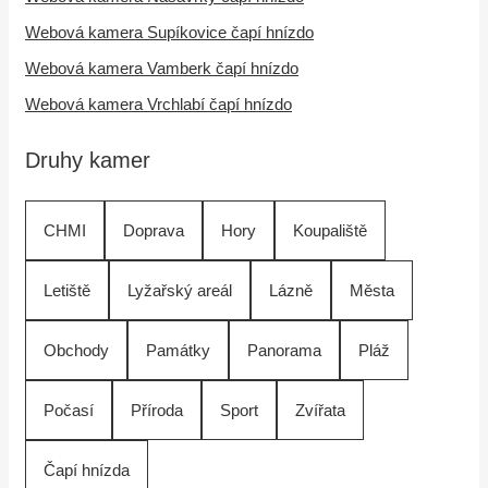
Webová kamera Supíkovice čapí hnízdo
Webová kamera Vamberk čapí hnízdo
Webová kamera Vrchlabí čapí hnízdo
Druhy kamer
CHMI
Doprava
Hory
Koupaliště
Letiště
Lyžařský areál
Lázně
Města
Obchody
Památky
Panorama
Pláž
Počasí
Příroda
Sport
Zvířata
Čapí hnízda