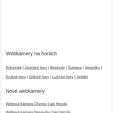
Webkamery na horách
Krkonoše
|
Jizerské hory
|
Beskydy
|
Šumava
|
Jeseníky
|
Krušné hory
|
Orlické hory
|
Lužické hory
|
Ještěd
Nové webkamery
Webová kamera Chýnov čapí hnízdo
Webová kamera Nasavrky čapí hnízdo