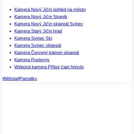
Kamera Nový Jičín pohled na město
Kamera Nový Jičín Straník
Kamera Nový Jičín skiareál Svinec
Kamera Starý Jičín hrad
Kamera Svinec Ski
Kamera Svinec skiareál
Kamera Červený kámen skiareál
Kamera Pustevny
Webová kamera Příbor čapí hnízdo
Štítky
#
Města
#
Památky
příspěvků: