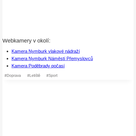
Webkamery v okolí:
Kamera Nymburk vlakové nádraží
Kamera Nymburk Náměstí Přemyslovců
Kamera Poděbrady počasí
Štítky
#
Doprava
#
Letiště
#
Sport
příspěvků: