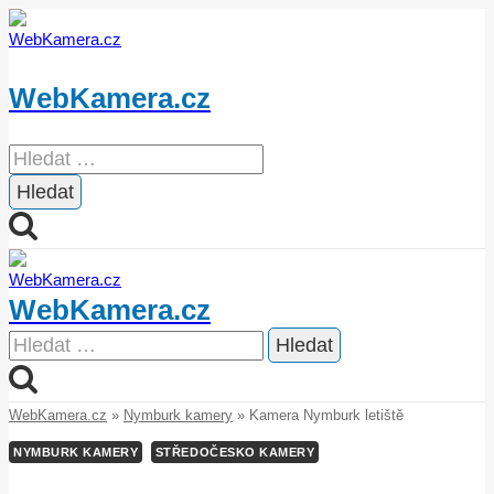
Přeskočit
na
obsah
WebKamera.cz
Vyhledávání
WebKamera.cz
Vyhledávání
WebKamera.cz
»
Nymburk kamery
»
Kamera Nymburk letiště
NYMBURK KAMERY
STŘEDOČESKO KAMERY