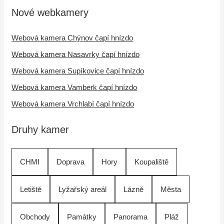
Nové webkamery
Webová kamera Chýnov čapí hnízdo
Webová kamera Nasavrky čapí hnízdo
Webová kamera Supíkovice čapí hnízdo
Webová kamera Vamberk čapí hnízdo
Webová kamera Vrchlabí čapí hnízdo
Druhy kamer
CHMI
Doprava
Hory
Koupaliště
Letiště
Lyžařský areál
Lázně
Města
Obchody
Památky
Panorama
Pláž