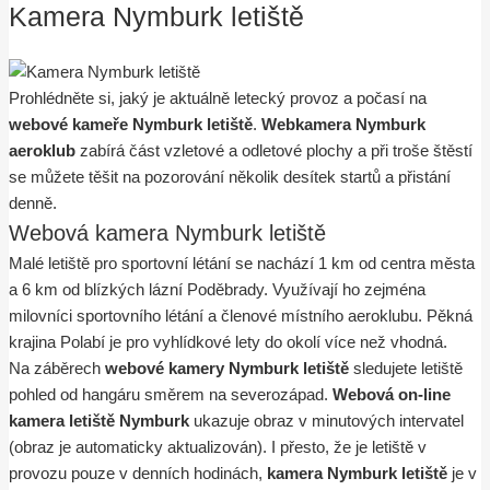
Kamera Nymburk letiště
Prohlédněte si, jaký je aktuálně letecký provoz a počasí na
webové kameře Nymburk letiště
.
Webkamera Nymburk
aeroklub
zabírá část vzletové a odletové plochy a při troše štěstí
se můžete těšit na pozorování několik desítek startů a přistání
denně.
Webová kamera Nymburk letiště
Malé letiště pro sportovní létání se nachází 1 km od centra města
a 6 km od blízkých lázní Poděbrady. Využívají ho zejména
milovníci sportovního létání a členové místního aeroklubu. Pěkná
krajina Polabí je pro vyhlídkové lety do okolí více než vhodná.
Na záběrech
webové kamery Nymburk letiště
sledujete letiště
pohled od hangáru směrem na severozápad.
Webová on-line
kamera letiště Nymburk
ukazuje obraz v minutových intervatel
(obraz je automaticky aktualizován). I přesto, že je letiště v
provozu pouze v denních hodinách,
kamera Nymburk letiště
je v