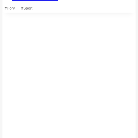
Štítky
#
Hory
#
Sport
příspěvků: