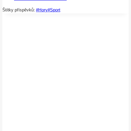
Štítky příspěvků:
#
Hory
#
Sport