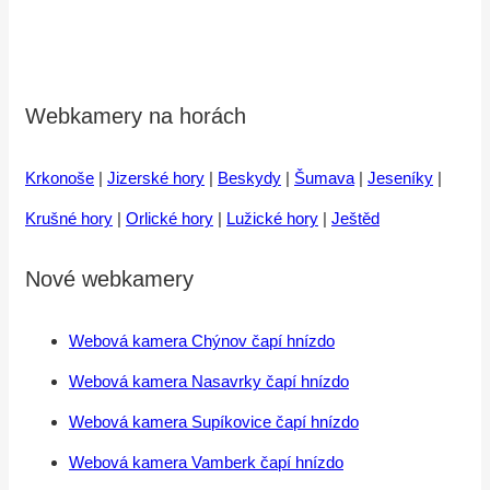
Webkamery na horách
Krkonoše
|
Jizerské hory
|
Beskydy
|
Šumava
|
Jeseníky
|
Krušné hory
|
Orlické hory
|
Lužické hory
|
Ještěd
Nové webkamery
Webová kamera Chýnov čapí hnízdo
Webová kamera Nasavrky čapí hnízdo
Webová kamera Supíkovice čapí hnízdo
Webová kamera Vamberk čapí hnízdo