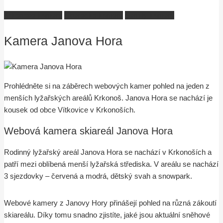
Krkonoše kamery
Liberecko kamery
Semily kamery
Kamera Janova Hora
Prohlédněte si na záběrech webových kamer pohled na jeden z
menších lyžařských areálů Krkonoš. Janova Hora se nachází je
kousek od obce Vítkovice v Krkonoších.
Webová kamera skiareál Janova Hora
Rodinný lyžařský areál Janova Hora se nachází v Krkonoších a
patří mezi oblíbená menší lyžařská střediska. V areálu se nachází
3 sjezdovky – červená a modrá, dětský svah a snowpark.
Webové kamery z Janovy Hory přinášejí pohled na různá zákoutí
skiareálu. Díky tomu snadno zjistíte, jaké jsou aktuální sněhové