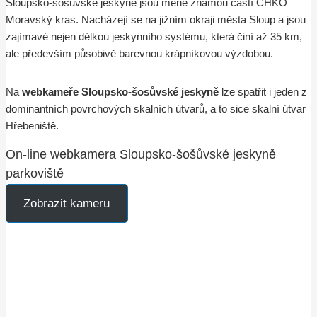
Sloupsko-šosůvské jeskyně jsou méně známou částí CHKO
Moravský kras. Nacházejí se na jižním okraji města Sloup a jsou
zajímavé nejen délkou jeskynního systému, která činí až 35 km,
ale především působivě barevnou krápníkovou výzdobou.
Na
webkameře Sloupsko-šosůvské jeskyně
lze spatřit i jeden z
dominantních povrchových skalních útvarů, a to sice skalní útvar
Hřebeniště.
On-line webkamera Sloupsko-šošůvské jeskyně
parkoviště
Zobrazit kameru