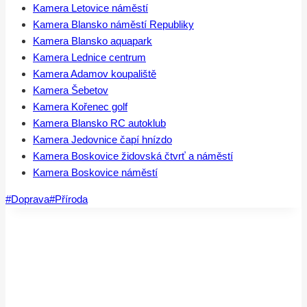
Kamera Letovice náměstí
Kamera Blansko náměstí Republiky
Kamera Blansko aquapark
Kamera Lednice centrum
Kamera Adamov koupaliště
Kamera Šebetov
Kamera Kořenec golf
Kamera Blansko RC autoklub
Kamera Jedovnice čapí hnízdo
Kamera Boskovice židovská čtvrť a náměstí
Kamera Boskovice náměstí
Štítky
#
Doprava
#
Příroda
příspěvků: