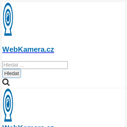
Přeskočit
na
obsah
WebKamera.cz
Vyhledávání