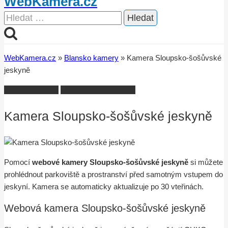
WebKamera.cz
Vyhledávání
WebKamera.cz
»
Blansko kamery
»
Kamera Sloupsko-šošůvské
jeskyně
Blansko kamery
Jihomoravsko kamery
Kamera Sloupsko-šošůvské jeskyně
Pomocí
webové kamery Sloupsko-šošůvské jeskyně
si můžete
prohlédnout parkoviště a prostranství před samotným vstupem do
jeskyní. Kamera se automaticky aktualizuje po 30 vteřinách.
Webová kamera Sloupsko-šošůvské jeskyně