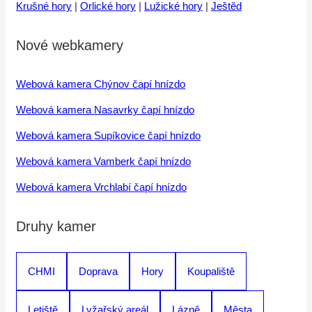
Krušné hory
|
Orlické hory
|
Lužické hory
|
Ještěd
Nové webkamery
Webová kamera Chýnov čapí hnízdo
Webová kamera Nasavrky čapí hnízdo
Webová kamera Supíkovice čapí hnízdo
Webová kamera Vamberk čapí hnízdo
Webová kamera Vrchlabí čapí hnízdo
Druhy kamer
CHMI
Doprava
Hory
Koupaliště
Letiště
Lyžařský areál
Lázně
Města