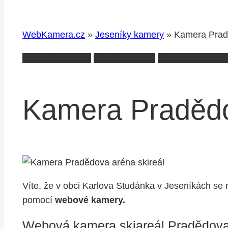
WebKamera.cz
»
Jeseníky kamery
»
Kamera Pradě
Jeseníky kamery
Bruntál kamery
Moravskoslezsko
Kamera Pradědo
Víte, že v obci Karlova Studánka v Jeseníkách se
pomocí
webové kamery.
Webová kamera skiareál Pradědova