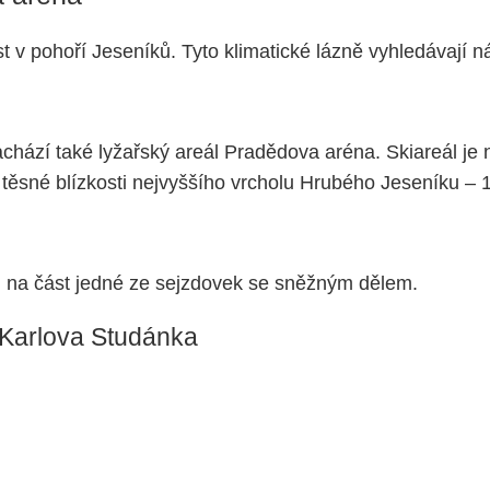
v pohoří Jeseníků. Tyto klimatické lázně vyhledávají náv
hází také lyžařský areál Pradědova aréna. Skiareál je
těsné blízkosti nejvyššího vrcholu Hrubého Jeseníku – 
d na část jedné ze sejzdovek se sněžným dělem.
 Karlova Studánka