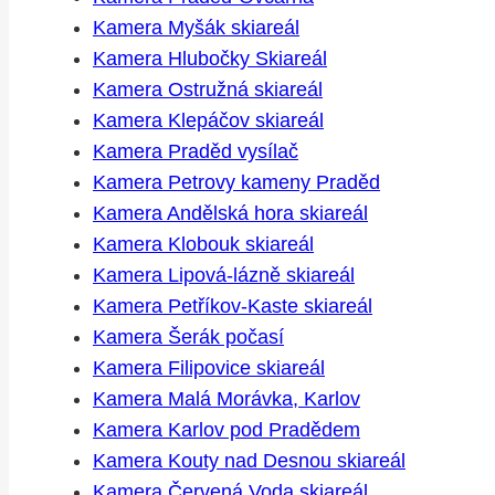
Kamera Myšák skiareál
Kamera Hlubočky Skiareál
Kamera Ostružná skiareál
Kamera Klepáčov skiareál
Kamera Praděd vysílač
Kamera Petrovy kameny Praděd
Kamera Andělská hora skiareál
Kamera Klobouk skiareál
Kamera Lipová-lázně skiareál
Kamera Petříkov-Kaste skiareál
Kamera Šerák počasí
Kamera Filipovice skiareál
Kamera Malá Morávka, Karlov
Kamera Karlov pod Pradědem
Kamera Kouty nad Desnou skiareál
Kamera Červená Voda skiareál