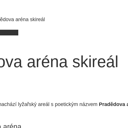
dova aréna skireál
 kamery
va aréna skireál
 nachází lyžařský areál s poetickým názvem
Pradědova 
 aréna