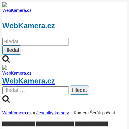
Přeskočit
na
obsah
WebKamera.cz
Vyhledávání
WebKamera.cz
Vyhledávání
WebKamera.cz
»
Jeseníky kamery
»
Kamera Šerák počasí
Jeseníky kamery
Olomoucko kamery
Šumperk kamery