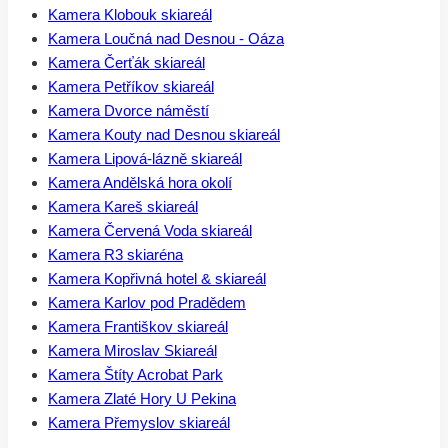
Kamera Klobouk skiareál
Kamera Loučná nad Desnou - Oáza
Kamera Čerťák skiareál
Kamera Petříkov skiareál
Kamera Dvorce náměstí
Kamera Kouty nad Desnou skiareál
Kamera Lipová-lázně skiareál
Kamera Andělská hora okolí
Kamera Kareš skiareál
Kamera Červená Voda skiareál
Kamera R3 skiaréna
Kamera Kopřivná hotel & skiareál
Kamera Karlov pod Pradědem
Kamera Františkov skiareál
Kamera Miroslav Skiareál
Kamera Štíty Acrobat Park
Kamera Zlaté Hory U Pekina
Kamera Přemyslov skiareál