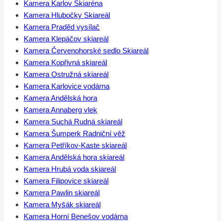
Kamera Karlov Skiaréna
Kamera Hlubočky Skiareál
Kamera Praděd vysílač
Kamera Klepáčov skiareál
Kamera Červenohorské sedlo Skiareál
Kamera Kopřivná skiareál
Kamera Ostružná skiareál
Kamera Karlovice vodárna
Kamera Andělská hora
Kamera Annaberg vlek
Kamera Suchá Rudná skiareál
Kamera Šumperk Radniční věž
Kamera Petříkov-Kaste skiareál
Kamera Andělská hora skiareál
Kamera Hrubá voda skiareál
Kamera Filipovice skiareál
Kamera Pawlin skiareál
Kamera Myšák skiareál
Kamera Horní Benešov vodárna