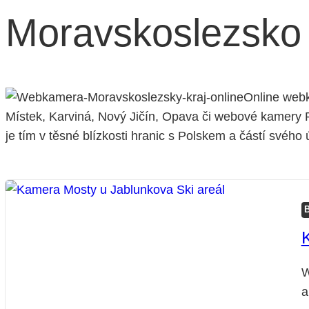
Moravskoslezsko
Online webk
Místek, Karviná, Nový Jičín, Opava či webové kamery 
je tím v těsné blízkosti hranic s Polskem a částí svéh
W
a