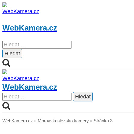
Přeskočit
na
obsah
WebKamera.cz
Vyhledávání
WebKamera.cz
Vyhledávání
WebKamera.cz
»
Moravskoslezsko kamery
»
Stránka 3