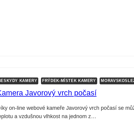
BESKYDY KAMERY
FRÝDEK-MÍSTEK KAMERY
MORAVSKOSLE
Kamera Javorový vrch počasí
íky on-line webové kameře Javorový vrch počasí se může
eplotu a vzdušnou vlhkost na jednom z…