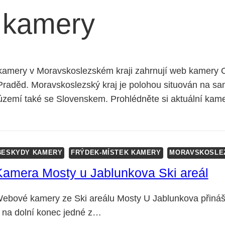
 kamery
amery v Moravskoslezském kraji zahrnují web kamery O
Praděd. Moravskoslezský kraj je polohou situován na s
o území také se Slovenskem. Prohlédněte si aktuální kam
BESKYDY KAMERY
FRÝDEK-MÍSTEK KAMERY
MORAVSKOSLE
Kamera Mosty u Jablunkova Ski areál
ebové kamery ze Ski areálu Mosty U Jablunkova přináše
 na dolní konec jedné z…