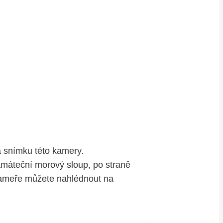
a snímku této kamery.
amáteční morový sloup, po straně
 kameře můžete nahlédnout na