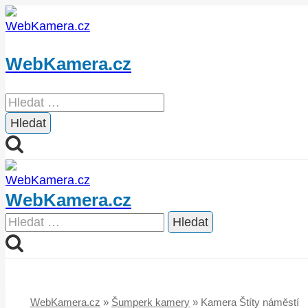
Přeskočit
na
obsah
WebKamera.cz
Vyhledávání
WebKamera.cz
Vyhledávání
WebKamera.cz
»
Šumperk kamery
»
Kamera Štíty náměstí