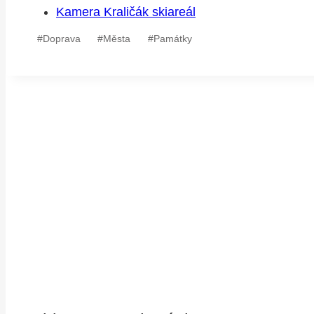
Kamera Kraličák skiareál
Štítky
#
Doprava
#
Města
#
Památky
příspěvků: