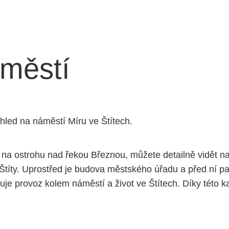
áměstí
hled na náměstí Míru ve Štítech.
na ostrohu nad řekou Březnou, můžete detailně vidět n
títy. Uprostřed je budova městského úřadu a před ní p
je provoz kolem náměstí a život ve Štítech. Díky této