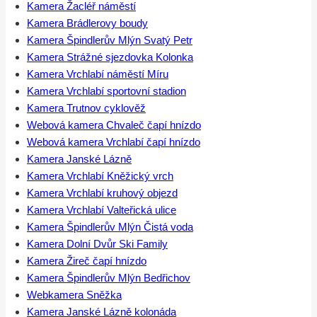
Kamera Žacléř náměstí
Kamera Brádlerovy boudy
Kamera Špindlerův Mlýn Svatý Petr
Kamera Strážné sjezdovka Kolonka
Kamera Vrchlabí náměstí Míru
Kamera Vrchlabí sportovní stadion
Kamera Trutnov cyklověž
Webová kamera Chvaleč čapí hnízdo
Webová kamera Vrchlabí čapí hnízdo
Kamera Janské Lázně
Kamera Vrchlabí Kněžický vrch
Kamera Vrchlabí kruhový objezd
Kamera Vrchlabí Valteřická ulice
Kamera Špindlerův Mlýn Čistá voda
Kamera Dolní Dvůr Ski Family
Kamera Žireč čapí hnízdo
Kamera Špindlerův Mlýn Bedřichov
Webkamera Sněžka
Kamera Janské Lázně kolonáda