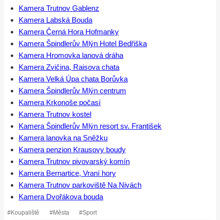
Kamera Trutnov Gablenz
Kamera Labská Bouda
Kamera Černá Hora Hofmanky
Kamera Špindlerův Mlýn Hotel Bedřiška
Kamera Hromovka lanová dráha
Kamera Zvičina, Raisova chata
Kamera Velká Úpa chata Borůvka
Kamera Špindlerův Mlýn centrum
Kamera Krkonoše počasí
Kamera Trutnov kostel
Kamera Špindlerův Mlýn resort sv. František
Kamera lanovka na Sněžku
Kamera penzion Krausovy boudy
Kamera Trutnov pivovarský komín
Kamera Bernartice, Vraní hory
Kamera Trutnov parkoviště Na Nivách
Kamera Dvořákova bouda
Štítky
#
Koupaliště
#
Města
#
Sport
příspěvků: