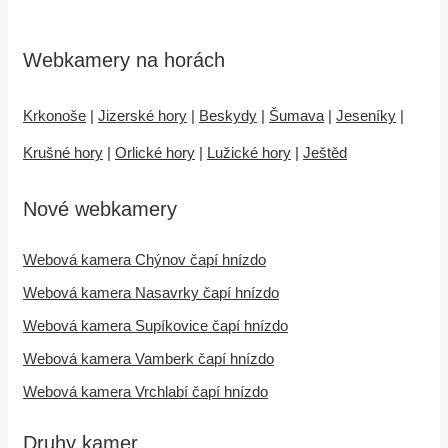
Webkamery na horách
Krkonoše
|
Jizerské hory
|
Beskydy
|
Šumava
|
Jeseníky
|
Krušné hory
|
Orlické hory
|
Lužické hory
|
Ještěd
Nové webkamery
Webová kamera Chýnov čapí hnízdo
Webová kamera Nasavrky čapí hnízdo
Webová kamera Supíkovice čapí hnízdo
Webová kamera Vamberk čapí hnízdo
Webová kamera Vrchlabí čapí hnízdo
Druhy kamer