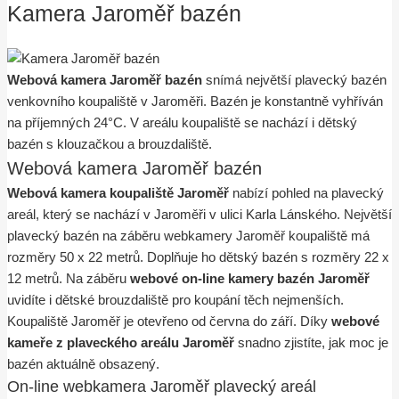
Kamera Jaroměř bazén
Webová kamera Jaroměř bazén
snímá největší plavecký bazén
venkovního koupaliště v Jaroměři. Bazén je konstantně vyhříván
na příjemných 24°C. V areálu koupaliště se nachází i dětský
bazén s klouzačkou a brouzdaliště.
Webová kamera Jaroměř bazén
Webová kamera koupaliště Jaroměř
nabízí pohled na plavecký
areál, který se nachází v Jaroměři v ulici Karla Lánského. Největší
plavecký bazén na záběru webkamery Jaroměř koupaliště má
rozměry 50 x 22 metrů. Doplňuje ho dětský bazén s rozměry 22 x
12 metrů. Na záběru
webové on-line kamery bazén Jaroměř
uvidíte i dětské brouzdaliště pro koupání těch nejmenších.
Koupaliště Jaroměř je otevřeno od června do září. Díky
webové
kameře z plaveckého areálu Jaroměř
snadno zjistíte, jak moc je
bazén aktuálně obsazený.
On-line webkamera Jaroměř plavecký areál